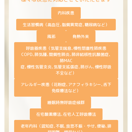
内科疾患
生活習慣病（高血圧､脂質異常症､糖尿病など）
風邪
発熱外来
呼吸器疾患（気管支喘息､慢性閉塞性肺疾患
COPD､肺気腫､間質性肺炎､肺非結核性抗酸菌症､
肺MAC
症､慢性気管支炎､気管支拡張症､肺がん､慢性呼吸
不全など）
アレルギー疾患（花粉症､アナフィラキシー､舌下
免疫療法など）
睡眠時無呼吸症候群
在宅酸素療法､在宅人工呼吸療法
老年内科（認知症､不眠､食思不振・やせ､便秘､排