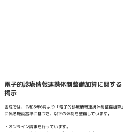
策を講じることで、患者さまが安心して受診できる環境づくりに
取り組んでいます。
・ご案内
各種加算は、診療内容や受診時間帯等により算定される場合があ
ります。
ご不明な点がございましたら、受付までお気軽におたずねくださ
い。
電子的診療情報連携体制整備加算に関する
掲示
当院では、令和8年6月より「電子的診療情報連携体制整備加算」
に係る施設基準に基づき、以下の体制を整備しています。
・オンライン請求を行っています。