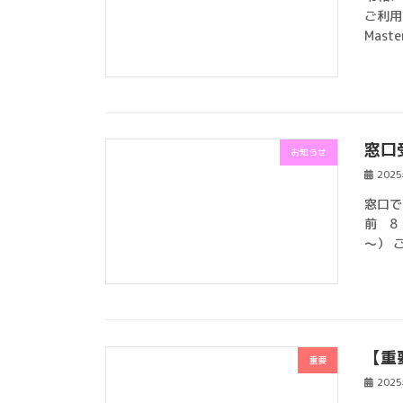
ご利用
Mast
窓口
お知らせ
202
窓口で
前 8
～） 
【重
重要
202