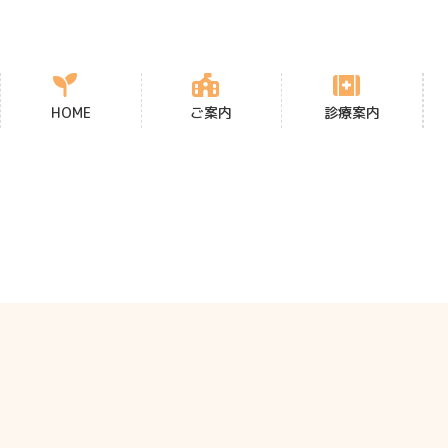
コ
ナ
ン
ビ
テ
ゲ
ン
ー
ツ
シ
HOME
ご案内
診療案内
へ
ョ
ス
ン
キ
に
ッ
移
プ
動