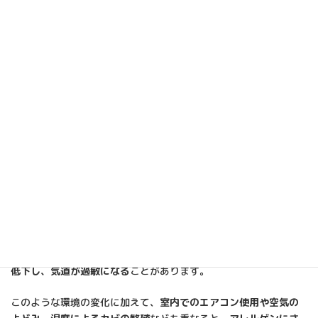
ります。気のせいでしょうか？
（台風前に体調が悪くなる？“気
圧と咳”の関係とアレルギーの可
能性）
2025年8月15日
A.
いいえ、気圧や湿度の変化が体に影響を及ぼし、ア
レルギーや喘息症状が悪化することがあります。
8月は台風の発生が多く、
気圧の急激な低下と湿度の変化
によっ
て、咳や頭痛、だるさといった「気象病」的な症状を感じる方が
増える時期です。
特に、
気圧の変化によって自律神経が乱れると、呼吸器の働きが
低下し、気道が過敏になる
ことがあります。
このような環境の変化に加えて、
室内でのエアコン使用や空気の