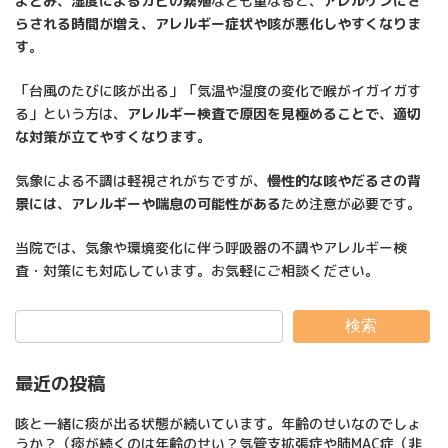
よどみ、湿度によるカビの繁殖
なども重なると、
アレルゲンにさ
らされる時間が増え、アレルギー症状や咳が悪化しやすくなりま
す
。
「台風のたびに咳が出る」「気温や湿度の変化で喉がイガイガす
る」という方は、
アレルギー検査で原因を見極めることで、適切
な対策が立てやすくなります。
気象による不調は軽視されがちですが、
慢性的な咳やだるさの背
景には、アレルギーや喘息の可能性がある
ため注意が必要です。
当院では、気象や環境変化に伴う呼吸器の不調やアレルギー検
査・対策にも対応しています。お気軽にご相談ください。
検索
最近の投稿
咳と一緒に痰が出る状態が続いています。年齢のせいなのでしょ
うか？（痰が続くのは年齢のせい？気管支拡張症や肺MAC症（非