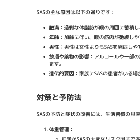
SASの主な原因は以下の通りです：
肥満
：過剰な体脂肪が喉の周囲に蓄積し
年齢
：加齢に伴い、喉の筋肉が弛緩しや
男性
：男性は女性よりもSASを発症し
飲酒や薬物の影響
：アルコールや一部の
ます。
遺伝的要因
：家族にSASの患者がいる
対策と予防法
SASの予防と症状の改善には、生活習慣の見
体重管理
：
肥満がSASの大きなリスク因子で