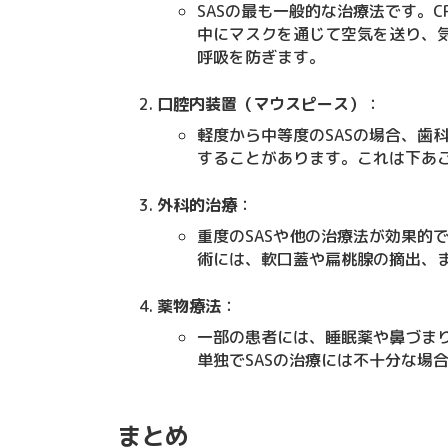
SASの最も一般的な治療法です。CPAP（Co
中にマスクを通じて空気を送り、
呼吸を防ぎます。
口腔内装置（マウスピース）
：
軽度から中等度のSASの場合、歯
することがあります。これは下あ
外科的治療
：
重度のSASや他の治療法が効果的
術には、軟口蓋や扁桃腺の摘出、
薬物療法
：
一部の患者には、睡眠薬や鼻づま
単独でSASの治療には不十分な場
まとめ