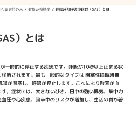
引く咳専門外来
お悩み相談室
睡眠時無呼吸症候群（SAS）とは
AS）とは
吸が一時的に停止する疾患です。呼吸が10秒以上止まる状
Sと診断されます。最も一般的なタイプは
閉塞性睡眠時無
気道が閉塞し、呼吸が停止します。これにより酸素が血
ます。症状には、
大きないびき
、
日中の強い眠気
、
集中力
高血圧や心疾患、脳卒中のリスクが増加し、生活の質が著