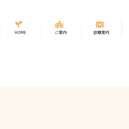
コ
ナ
ン
ビ
テ
ゲ
ン
ー
ツ
シ
HOME
ご案内
診療案内
へ
ョ
ス
ン
キ
に
ッ
移
プ
動