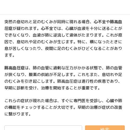
2024年12月30日
突然の息切れと足のむくみが同時に現れる場合、
心不全
や
肺高血
圧症
が疑われます。
心不全
では、心臓が血液を十分に送ることが
できなくなり、血液が肺に逆流して液体がたまります。これが原
因で、息切れや足のむくみが生じます。特に、横になったときに
息が苦しくなったり、夜間に足のむくみがひどくなることがあり
ます。
肺高血圧症
は、肺の血管に過剰な圧力がかかる状態で、肺の血管
が狭くなり、酸素の供給が不足します。これもまた、息切れや足
のむくみを引き起こします。肺高血圧症は進行性の疾患であり、
早期に診断を受け、治療を開始することが重要です。
これらの症状が現れた場合は、すぐに専門医を受診し、心臓や肺
の機能をチェックすることが大切です。早期の治療が症状の改善
に繋がります。
検索